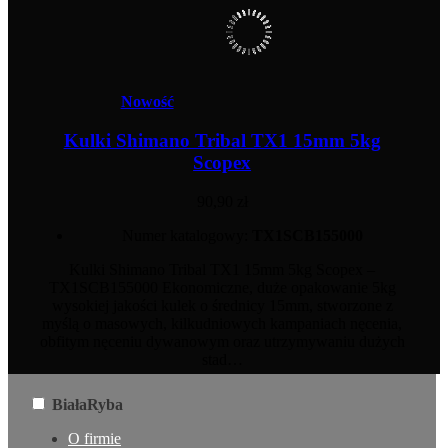
Nowość
Kulki Shimano Tribal TX1 15mm 5kg
Scopex
90,90 zł
Numer katalogowy:
TX1SCB155000
Kulki Shimano Tribal TX1 15mm 5kg Scopex –
TX1SCB155000 Ekonomiczne, duże opakowanie 5kg
wysokiej jakości kulek o średnicy 15mm, stworzone z
myślą o masowych, kilkudniowych kampaniach nęcenia,
obfitym nęceniu dywanowym oraz utrzymywaniu dużych
stad…
BiałaRyba
O firmie