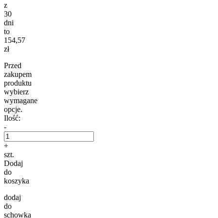
z
30
dni
to
154,57
zł
Przed
zakupem
produktu
wybierz
wymagane
opcje.
Ilość:
-
+
szt.
Dodaj
do
koszyka
dodaj
do
schowka