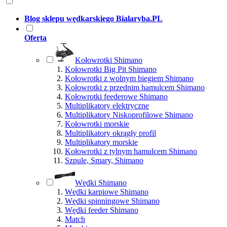
Blog sklepu wędkarskiego Bialaryba.PL
Oferta
Kołowrotki Shimano
Kołowrotki Big Pit Shimano
Kołowrotki z wolnym biegiem Shimano
Kołowrotki z przednim hamulcem Shimano
Kołowrotki feederowe Shimano
Multiplikatory elektryczne
Multiplikatory Niskoprofilowe Shimano
Kołowrotki morskie
Multiplikatory okrągły profil
Multiplikatory morskie
Kołowrotki z tylnym hamulcem Shimano
Szpule, Smary, Shimano
Wędki Shimano
Wędki karpiowe Shimano
Wędki spinningowe Shimano
Wędki feeder Shimano
Match