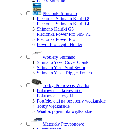
Pelety Shimano
Plecionki Shimano
Plecionka Shimano Kairiki 8
Plecionka Shimano Kairiki 4
Shimano Kairiki G5
Plecionka Power Pro S8S V2
Plecionka Power Pro
Power Pro Depth Hunter
Woblery Shimano
Shimano Yasei Cover Crank
Shimano Yasei Soul Swim
Shimano Yasei Trigger Twitch
Torby, Pokrowce, Wiadra
Pokrowce na kołowrotki
Pokrowce na wędki
Portfele, etui na przypony wędkarskie
Torby wędkarskie
Wiadra, pojemniki wędkarskie
Materiały Przyponowe