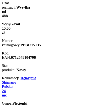
Czas
realizacji:
Wysyłka
od
48h
Wysyłka:
od
15,00
zł
Numer
katalogowy:
PPBI27513Y
Kod
EAN:
0712649104796
Stan
produktu:
Nowy
Reklamacja:
Rękojmia
Shimano
Polska
24
mc
Grupa:
Plecionki