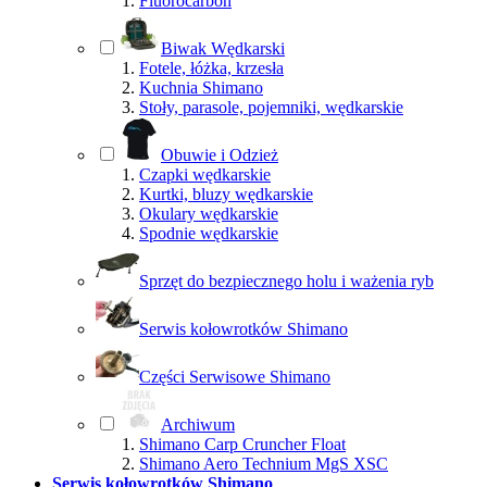
Fluorocarbon
Biwak Wędkarski
Fotele, łóżka, krzesła
Kuchnia Shimano
Stoły, parasole, pojemniki, wędkarskie
Obuwie i Odzież
Czapki wędkarskie
Kurtki, bluzy wędkarskie
Okulary wędkarskie
Spodnie wędkarskie
Sprzęt do bezpiecznego holu i ważenia ryb
Serwis kołowrotków Shimano
Części Serwisowe Shimano
Archiwum
Shimano Carp Cruncher Float
Shimano Aero Technium MgS XSC
Serwis kołowrotków Shimano