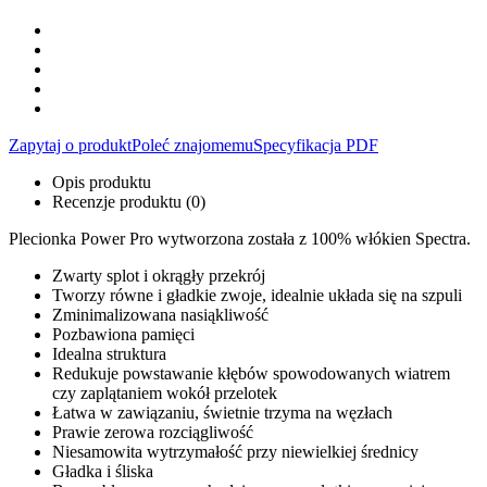
Zapytaj o produkt
Poleć znajomemu
Specyfikacja PDF
Opis produktu
Recenzje produktu (0)
Plecionka Power Pro wytworzona została z 100% włókien Spectra.
Zwarty splot i okrągły przekrój
Tworzy równe i gładkie zwoje, idealnie układa się na szpuli
Zminimalizowana nasiąkliwość
Pozbawiona pamięci
Idealna struktura
Redukuje powstawanie kłębów spowodowanych wiatrem
czy zaplątaniem wokół przelotek
Łatwa w zawiązaniu, świetnie trzyma na węzłach
Prawie zerowa rozciągliwość
Niesamowita wytrzymałość przy niewielkiej średnicy
Gładka i śliska