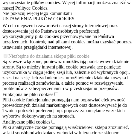
wykorzystanie plików cookies. Więcej informacji możesz znaleźć w
naszej Polityce Cookies.
Nie pokazuj więcej tego komunikatu
USTAWIENIA PLIKÓW COOKIES
W celu ulepszenia zawartości naszej strony internetowej oraz
dostosowania jej do Państwa osobistych preferencji,
wykorzystujemy pliki cookies przechowywane na Państwa
urządzeniach. Kontrolę nad plikami cookies można uzyskać poprzez
ustawienia przeglądarki internetowej.
Niezbędne do działania sklepu pliki cookie
Są zawsze włączone, ponieważ umożliwiają podstawowe działanie
strony. Są to między innymi pliki cookie pozwalające pamiętać
użytkownika w ciągu jednej sesji lub, zależnie od wybranych opcji,
z sesji na sesję. Ich zadaniem jest umożliwienie działania koszyka i
procesu realizacji zamówienia, a także pomoc w rozwiązywaniu
problemów z zabezpieczeniami i w przestrzeganiu przepisów.
Funkcjonalne pliki cookies
Pliki cookie funkcjonalne pomagają nam poprawiać efektywność
prowadzonych działań marketingowych oraz dostosowywać je do
Twoich potrzeb i preferencji np. poprzez zapamiętanie wszelkich
wyborów dokonywanych na stronach.
Analityczne pliki cookies
Pliki analityczne cookie pomagają właścicielowi sklepu zrozumieć,
w jaki sposób odwiedzający wchodzi w interakcję ze sklepem,