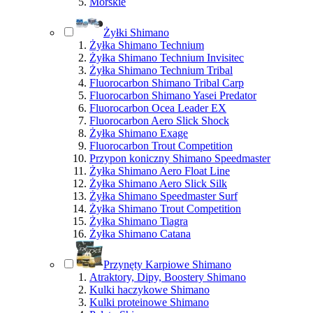
Morskie
Żyłki Shimano
Żyłka Shimano Technium
Żyłka Shimano Technium Invisitec
Żyłka Shimano Technium Tribal
Fluorocarbon Shimano Tribal Carp
Fluorocarbon Shimano Yasei Predator
Fluorocarbon Ocea Leader EX
Fluorocarbon Aero Slick Shock
Żyłka Shimano Exage
Fluorocarbon Trout Competition
Przypon koniczny Shimano Speedmaster
Żyłka Shimano Aero Float Line
Żyłka Shimano Aero Slick Silk
Żyłka Shimano Speedmaster Surf
Żyłka Shimano Trout Competition
Żyłka Shimano Tiagra
Żyłka Shimano Catana
Przynęty Karpiowe Shimano
Atraktory, Dipy, Boostery Shimano
Kulki haczykowe Shimano
Kulki proteinowe Shimano