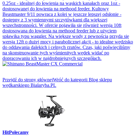
0.25oz - idealnej do łowienia na wąskich kanałach oraz 1oz -
dostosowanej do łowienia na methood feeder. Kultowy
Beastmaster 9/11 powraca z kolei w jeszcze lepszej odsłonie -
dostępny z 3 wymiennymi szczytówkami dla większej
wszechstronności. W ofercie pojawiła się również wersja 10ft
dostosowana do łowienia na methood feeder lub z użyciem
spławika typu waggler. Na większe wody z pewnością przyda się
wersja 12ft o dużej mocy i parabolicznej akcji - to idealne wędzisko
do oddawania dalekich i celnych rzutów. Czas, jaki poświęciliśmy
na skonstruowanie tych wyśmienitych wędek widać po
dopracowaniu ich w najdrobniejszych szczegółach.
Przejdź do strony głównej
Wróć do kategorii Blog sklepu
wędkarskiego Bialaryba.PL
Hit
Polecamy