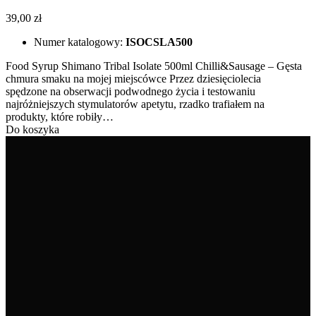
39,00 zł
Numer katalogowy:
ISOCSLA500
Food Syrup Shimano Tribal Isolate 500ml Chilli&Sausage – Gęsta
chmura smaku na mojej miejscówce Przez dziesięciolecia
spędzone na obserwacji podwodnego życia i testowaniu
najróżniejszych stymulatorów apetytu, rzadko trafiałem na
produkty, które robiły…
Do koszyka