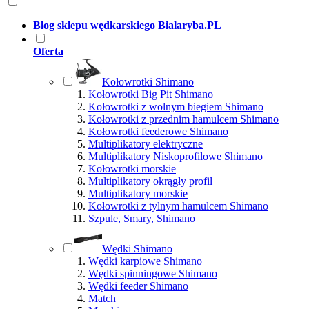
Blog sklepu wędkarskiego Bialaryba.PL
Oferta
Kołowrotki Shimano
Kołowrotki Big Pit Shimano
Kołowrotki z wolnym biegiem Shimano
Kołowrotki z przednim hamulcem Shimano
Kołowrotki feederowe Shimano
Multiplikatory elektryczne
Multiplikatory Niskoprofilowe Shimano
Kołowrotki morskie
Multiplikatory okrągły profil
Multiplikatory morskie
Kołowrotki z tylnym hamulcem Shimano
Szpule, Smary, Shimano
Wędki Shimano
Wędki karpiowe Shimano
Wędki spinningowe Shimano
Wędki feeder Shimano
Match