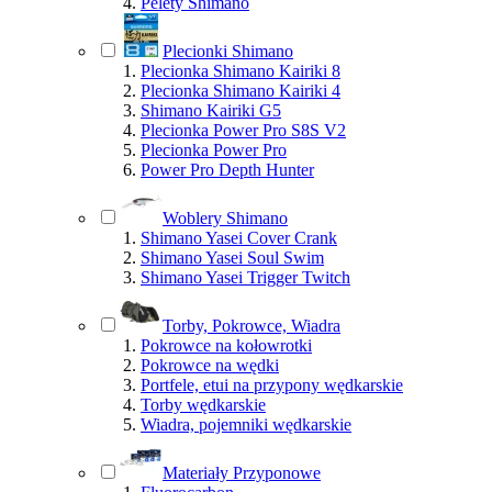
Pelety Shimano
Plecionki Shimano
Plecionka Shimano Kairiki 8
Plecionka Shimano Kairiki 4
Shimano Kairiki G5
Plecionka Power Pro S8S V2
Plecionka Power Pro
Power Pro Depth Hunter
Woblery Shimano
Shimano Yasei Cover Crank
Shimano Yasei Soul Swim
Shimano Yasei Trigger Twitch
Torby, Pokrowce, Wiadra
Pokrowce na kołowrotki
Pokrowce na wędki
Portfele, etui na przypony wędkarskie
Torby wędkarskie
Wiadra, pojemniki wędkarskie
Materiały Przyponowe