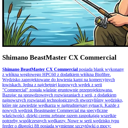
Shimano BeastMaster CX Commercial
Shimano BeastMaster CX Commercial
posiada blank wykonany
z włókna węglowego HPC60 z dodatkiem włókna Biofibre.
Wędzisko zaprojektowane do łowienia karpi na komercyjnych
łowiskach. Jedna z najchętniej kupowych wędek z serii
"Commercial" została właśnie gruntownie przeprojektowana.
Bazując na sprawdzownych rozwiązaniach z serii, z dodatkiem
najnowszych rozwiązań technologicznych stworzyliśmy wędzisko,
które nie zawiedzie wędkarza w najtrudniejszej sytuacji. Każde z
nowych wędzisk Beastmaster Commercial ma specyficzne
właściwości, dzięki czemu zebrane razem zaspokajają wszelkie
potrzeby współczesnych wędkarzy. Nowe w serii wędzisko typu
feeder o długości 8ft posiada wymienne szczytówki o mocy: