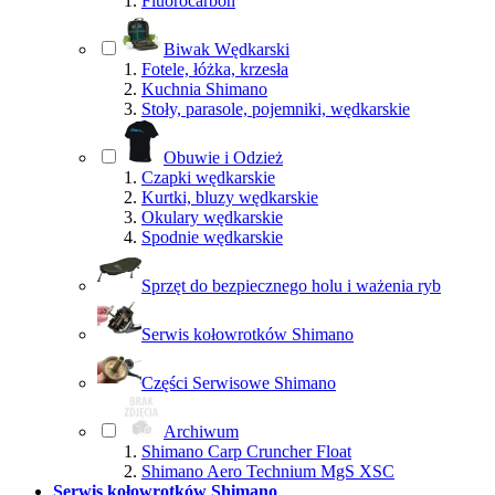
Fluorocarbon
Biwak Wędkarski
Fotele, łóżka, krzesła
Kuchnia Shimano
Stoły, parasole, pojemniki, wędkarskie
Obuwie i Odzież
Czapki wędkarskie
Kurtki, bluzy wędkarskie
Okulary wędkarskie
Spodnie wędkarskie
Sprzęt do bezpiecznego holu i ważenia ryb
Serwis kołowrotków Shimano
Części Serwisowe Shimano
Archiwum
Shimano Carp Cruncher Float
Shimano Aero Technium MgS XSC
Serwis kołowrotków Shimano