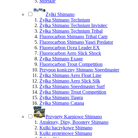
Morskie
Żyłki Shimano
Żyłka Shimano Technium
Żyłka Shimano Technium Invisitec
Żyłka Shimano Technium Tribal
Fluorocarbon Shimano Tribal Carp
Fluorocarbon Shimano Yasei Predator
Fluorocarbon Ocea Leader EX
Fluorocarbon Aero Slick Shock
Żyłka Shimano Exage
Fluorocarbon Trout Competition
Przypon koniczny Shimano Speedmaster
Żyłka Shimano Aero Float Line
Żyłka Shimano Aero Slick Silk
Żyłka Shimano Speedmaster Surf
Żyłka Shimano Trout Competition
Żyłka Shimano Tiagra
Żyłka Shimano Catana
Przynęty Karpiowe Shimano
Atraktory, Dipy, Boostery Shimano
Kulki haczykowe Shimano
Kulki proteinowe Shimano