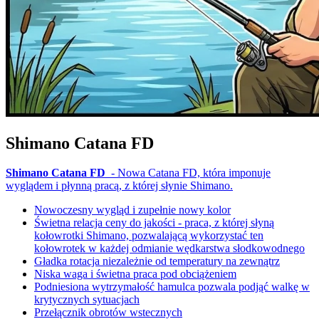
Shimano Catana FD
Shimano Catana FD
- Nowa Catana FD, która imponuje
wyglądem i płynną pracą, z której słynie Shimano.
Nowoczesny wygląd i zupełnie nowy kolor
Świetna relacja ceny do jakości - praca, z której słyną
kołowrotki Shimano, pozwalającą wykorzystać ten
kołowrotek w każdej odmianie wędkarstwa słodkowodnego
Gładka rotacja niezależnie od temperatury na zewnątrz
Niska waga i świetna praca pod obciążeniem
Podniesiona wytrzymałość hamulca pozwala podjąć walkę w
krytycznych sytuacjach
Przełącznik obrotów wstecznych