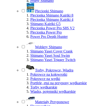
Pelety Shimano
Plecionki Shimano
Plecionka Shimano Kairiki 8
Plecionka Shimano Kairiki 4
Shimano Kairiki G5
Plecionka Power Pro S8S V2
Plecionka Power Pro
Power Pro Depth Hunter
Woblery Shimano
Shimano Yasei Cover Crank
Shimano Yasei Soul Swim
Shimano Yasei Trigger Twitch
Torby, Pokrowce, Wiadra
Pokrowce na kołowrotki
Pokrowce na wędki
Portfele, etui na przypony wędkarskie
Torby wędkarskie
Wiadra, pojemniki wędkarskie
Materiały Przyponowe