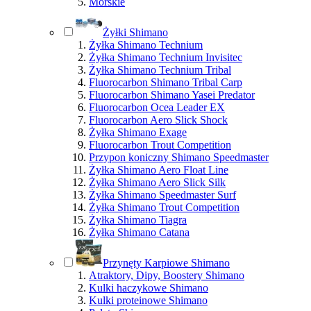
Morskie
Żyłki Shimano
Żyłka Shimano Technium
Żyłka Shimano Technium Invisitec
Żyłka Shimano Technium Tribal
Fluorocarbon Shimano Tribal Carp
Fluorocarbon Shimano Yasei Predator
Fluorocarbon Ocea Leader EX
Fluorocarbon Aero Slick Shock
Żyłka Shimano Exage
Fluorocarbon Trout Competition
Przypon koniczny Shimano Speedmaster
Żyłka Shimano Aero Float Line
Żyłka Shimano Aero Slick Silk
Żyłka Shimano Speedmaster Surf
Żyłka Shimano Trout Competition
Żyłka Shimano Tiagra
Żyłka Shimano Catana
Przynęty Karpiowe Shimano
Atraktory, Dipy, Boostery Shimano
Kulki haczykowe Shimano
Kulki proteinowe Shimano