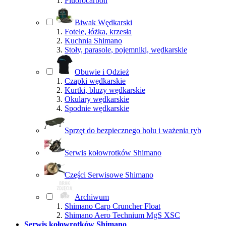
Fluorocarbon
Biwak Wędkarski
Fotele, łóżka, krzesła
Kuchnia Shimano
Stoły, parasole, pojemniki, wędkarskie
Obuwie i Odzież
Czapki wędkarskie
Kurtki, bluzy wędkarskie
Okulary wędkarskie
Spodnie wędkarskie
Sprzęt do bezpiecznego holu i ważenia ryb
Serwis kołowrotków Shimano
Części Serwisowe Shimano
Archiwum
Shimano Carp Cruncher Float
Shimano Aero Technium MgS XSC
Serwis kołowrotków Shimano