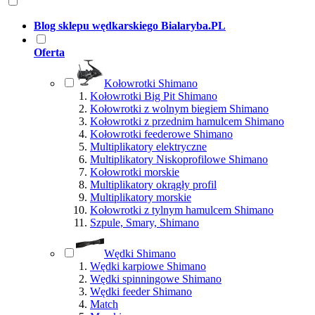
Blog sklepu wędkarskiego Bialaryba.PL
Oferta
Kołowrotki Shimano
Kołowrotki Big Pit Shimano
Kołowrotki z wolnym biegiem Shimano
Kołowrotki z przednim hamulcem Shimano
Kołowrotki feederowe Shimano
Multiplikatory elektryczne
Multiplikatory Niskoprofilowe Shimano
Kołowrotki morskie
Multiplikatory okrągły profil
Multiplikatory morskie
Kołowrotki z tylnym hamulcem Shimano
Szpule, Smary, Shimano
Wędki Shimano
Wędki karpiowe Shimano
Wędki spinningowe Shimano
Wędki feeder Shimano
Match