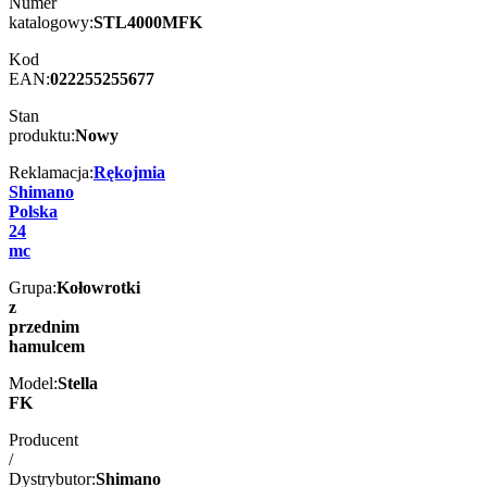
Numer
katalogowy:
STL4000MFK
Kod
EAN:
022255255677
Stan
produktu:
Nowy
Reklamacja:
Rękojmia
Shimano
Polska
24
mc
Grupa:
Kołowrotki
z
przednim
hamulcem
Model:
Stella
FK
Producent
/
Dystrybutor:
Shimano