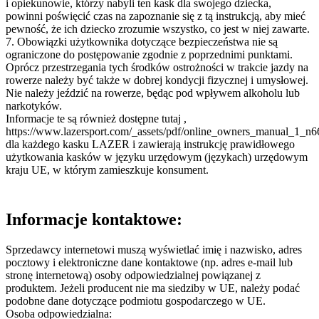
i opiekunowie, którzy nabyli ten kask dla swojego dziecka,
powinni poświęcić czas na zapoznanie się z tą instrukcją, aby mieć
pewność, że ich dziecko zrozumie wszystko, co jest w niej zawarte.
7. Obowiązki użytkownika dotyczące bezpieczeństwa nie są
ograniczone do postępowanie zgodnie z poprzednimi punktami.
Oprócz przestrzegania tych środków ostrożności w trakcie jazdy na
rowerze należy być także w dobrej kondycji fizycznej i umysłowej.
Nie należy jeździć na rowerze, będąc pod wpływem alkoholu lub
narkotyków.
Informacje te są również dostępne tutaj ,
https://www.lazersport.com/_assets/pdf/online_owners_manual_1_n6
dla każdego kasku LAZER i zawierają instrukcję prawidłowego
użytkowania kasków w języku urzędowym (językach) urzędowym
kraju UE, w którym zamieszkuje konsument.
Informacje kontaktowe:
Sprzedawcy internetowi muszą wyświetlać imię i nazwisko, adres
pocztowy i elektroniczne dane kontaktowe (np. adres e-mail lub
stronę internetową) osoby odpowiedzialnej powiązanej z
produktem. Jeżeli producent nie ma siedziby w UE, należy podać
podobne dane dotyczące podmiotu gospodarczego w UE.
Osoba odpowiedzialna: