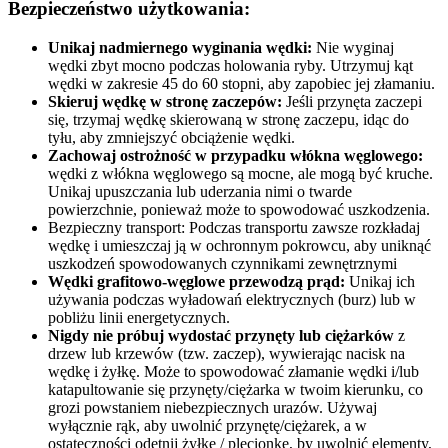
Bezpieczeństwo użytkowania:
Unikaj nadmiernego wyginania wędki:
Nie wyginaj
wędki zbyt mocno podczas holowania ryby. Utrzymuj kąt
wędki w zakresie 45 do 60 stopni, aby zapobiec jej złamaniu.
Skieruj wędkę w stronę zaczepów:
Jeśli przynęta zaczepi
się, trzymaj wędkę skierowaną w stronę zaczepu, idąc do
tyłu, aby zmniejszyć obciążenie wędki.
Zachowaj ostrożność w przypadku włókna węglowego:
wędki z włókna węglowego są mocne, ale mogą być kruche.
Unikaj upuszczania lub uderzania nimi o twarde
powierzchnie, ponieważ może to spowodować uszkodzenia.
Bezpieczny transport: Podczas transportu zawsze rozkładaj
wędkę i umieszczaj ją w ochronnym pokrowcu, aby uniknąć
uszkodzeń spowodowanych czynnikami zewnętrznymi
Wędki grafitowo-węglowe przewodzą prąd:
Unikaj ich
używania podczas wyładowań elektrycznych (burz) lub w
pobliżu linii energetycznych.
Nigdy nie próbuj wydostać przynęty lub ciężarków
z
drzew lub krzewów (tzw. zaczep), wywierając nacisk na
wędkę i żyłkę. Może to spowodować złamanie wędki i/lub
katapultowanie się przynęty/ciężarka w twoim kierunku, co
grozi powstaniem niebezpiecznych urazów. Używaj
wyłącznie rąk, aby uwolnić przynętę/ciężarek, a w
ostateczności odetnij żyłkę / plecionkę, by uwolnić elementy,