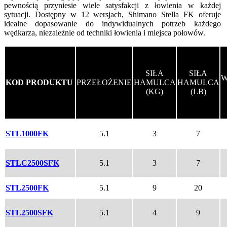
pewnością przyniesie wiele satysfakcji z łowienia w każdej
sytuacji. Dostępny w 12 wersjach, Shimano Stella FK oferuje
idealne dopasowanie do indywidualnych potrzeb każdego
wędkarza, niezależnie od techniki łowienia i miejsca połowów.
SIŁA
SIŁA
KOD PRODUKTU
PRZEŁOŻENIE
HAMULCA
HAMULCA
(KG)
(LB)
STL1000FK
5.1
3
7
STLC2500SFK
5.1
3
7
STL2500FK
5.1
9
20
STL2500SFK
5.1
4
9