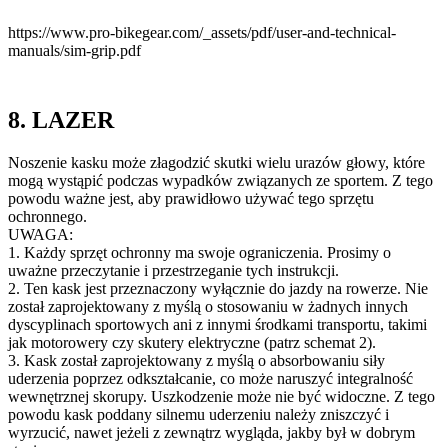
https://www.pro-bikegear.com/_assets/pdf/user-and-technical-
manuals/sim-grip.pdf
8. LAZER
Noszenie kasku może złagodzić skutki wielu urazów głowy, które
mogą wystąpić podczas wypadków związanych ze sportem. Z tego
powodu ważne jest, aby prawidłowo używać tego sprzętu
ochronnego.
UWAGA:
1. Każdy sprzęt ochronny ma swoje ograniczenia. Prosimy o
uważne przeczytanie i przestrzeganie tych instrukcji.
2. Ten kask jest przeznaczony wyłącznie do jazdy na rowerze. Nie
został zaprojektowany z myślą o stosowaniu w żadnych innych
dyscyplinach sportowych ani z innymi środkami transportu, takimi
jak motorowery czy skutery elektryczne (patrz schemat 2).
3. Kask został zaprojektowany z myślą o absorbowaniu siły
uderzenia poprzez odkształcanie, co może naruszyć integralność
wewnętrznej skorupy. Uszkodzenie może nie być widoczne. Z tego
powodu kask poddany silnemu uderzeniu należy zniszczyć i
wyrzucić, nawet jeżeli z zewnątrz wygląda, jakby był w dobrym