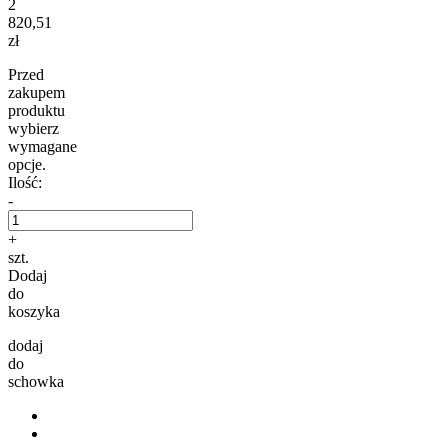
2
820,51
zł
Przed
zakupem
produktu
wybierz
wymagane
opcje.
Ilość:
-
+
szt.
Dodaj
do
koszyka
dodaj
do
schowka