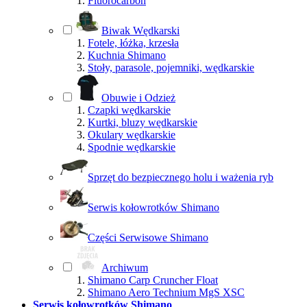
Fluorocarbon
Biwak Wędkarski
Fotele, łóżka, krzesła
Kuchnia Shimano
Stoły, parasole, pojemniki, wędkarskie
Obuwie i Odzież
Czapki wędkarskie
Kurtki, bluzy wędkarskie
Okulary wędkarskie
Spodnie wędkarskie
Sprzęt do bezpiecznego holu i ważenia ryb
Serwis kołowrotków Shimano
Części Serwisowe Shimano
Archiwum
Shimano Carp Cruncher Float
Shimano Aero Technium MgS XSC
Serwis kołowrotków Shimano