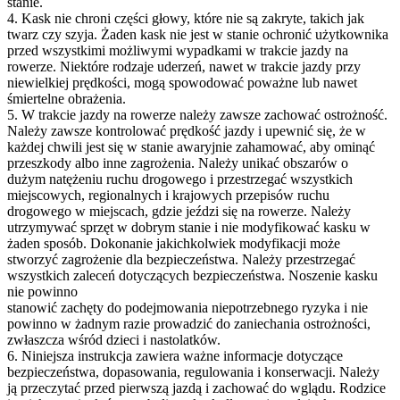
stanie.
4. Kask nie chroni części głowy, które nie są zakryte, takich jak
twarz czy szyja. Żaden kask nie jest w stanie ochronić użytkownika
przed wszystkimi możliwymi wypadkami w trakcie jazdy na
rowerze. Niektóre rodzaje uderzeń, nawet w trakcie jazdy przy
niewielkiej prędkości, mogą spowodować poważne lub nawet
śmiertelne obrażenia.
5. W trakcie jazdy na rowerze należy zawsze zachować ostrożność.
Należy zawsze kontrolować prędkość jazdy i upewnić się, że w
każdej chwili jest się w stanie awaryjnie zahamować, aby ominąć
przeszkody albo inne zagrożenia. Należy unikać obszarów o
dużym natężeniu ruchu drogowego i przestrzegać wszystkich
miejscowych, regionalnych i krajowych przepisów ruchu
drogowego w miejscach, gdzie jeździ się na rowerze. Należy
utrzymywać sprzęt w dobrym stanie i nie modyfikować kasku w
żaden sposób. Dokonanie jakichkolwiek modyfikacji może
stworzyć zagrożenie dla bezpieczeństwa. Należy przestrzegać
wszystkich zaleceń dotyczących bezpieczeństwa. Noszenie kasku
nie powinno
stanowić zachęty do podejmowania niepotrzebnego ryzyka i nie
powinno w żadnym razie prowadzić do zaniechania ostrożności,
zwłaszcza wśród dzieci i nastolatków.
6. Niniejsza instrukcja zawiera ważne informacje dotyczące
bezpieczeństwa, dopasowania, regulowania i konserwacji. Należy
ją przeczytać przed pierwszą jazdą i zachować do wglądu. Rodzice