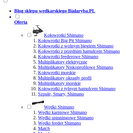
Blog sklepu wędkarskiego Bialaryba.PL
Oferta
Kołowrotki Shimano
Kołowrotki Big Pit Shimano
Kołowrotki z wolnym biegiem Shimano
Kołowrotki z przednim hamulcem Shimano
Kołowrotki feederowe Shimano
Multiplikatory elektryczne
Multiplikatory Niskoprofilowe Shimano
Kołowrotki morskie
Multiplikatory okrągły profil
Multiplikatory morskie
Kołowrotki z tylnym hamulcem Shimano
Szpule, Smary, Shimano
Wędki Shimano
Wędki karpiowe Shimano
Wędki spinningowe Shimano
Wędki feeder Shimano
Match