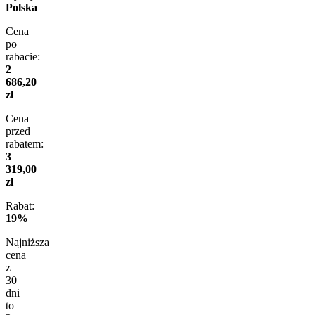
Polska
Cena
po
rabacie:
2
686,20
zł
Cena
przed
rabatem:
3
319,00
zł
Rabat:
19%
Najniższa
cena
z
30
dni
to