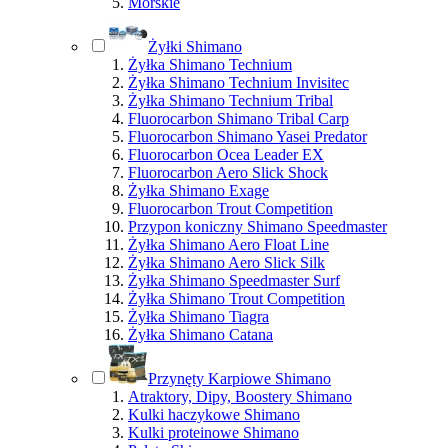
Morskie
Żyłki Shimano
Żyłka Shimano Technium
Żyłka Shimano Technium Invisitec
Żyłka Shimano Technium Tribal
Fluorocarbon Shimano Tribal Carp
Fluorocarbon Shimano Yasei Predator
Fluorocarbon Ocea Leader EX
Fluorocarbon Aero Slick Shock
Żyłka Shimano Exage
Fluorocarbon Trout Competition
Przypon koniczny Shimano Speedmaster
Żyłka Shimano Aero Float Line
Żyłka Shimano Aero Slick Silk
Żyłka Shimano Speedmaster Surf
Żyłka Shimano Trout Competition
Żyłka Shimano Tiagra
Żyłka Shimano Catana
Przynęty Karpiowe Shimano
Atraktory, Dipy, Boostery Shimano
Kulki haczykowe Shimano
Kulki proteinowe Shimano