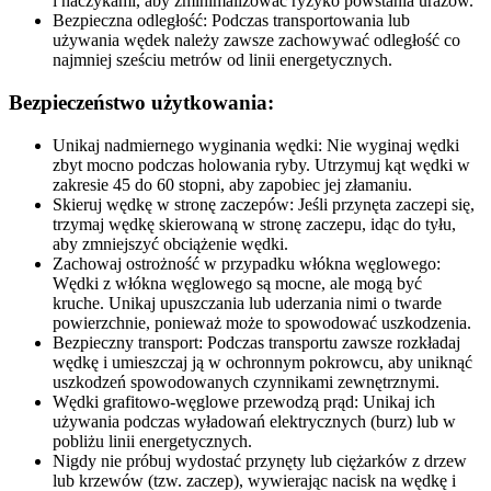
i haczykami, aby zminimalizować ryzyko powstania urazów.
Bezpieczna odległość: Podczas transportowania lub
używania wędek należy zawsze zachowywać odległość co
najmniej sześciu metrów od linii energetycznych.
Bezpieczeństwo użytkowania:
Unikaj nadmiernego wyginania wędki: Nie wyginaj wędki
zbyt mocno podczas holowania ryby. Utrzymuj kąt wędki w
zakresie 45 do 60 stopni, aby zapobiec jej złamaniu.
Skieruj wędkę w stronę zaczepów: Jeśli przynęta zaczepi się,
trzymaj wędkę skierowaną w stronę zaczepu, idąc do tyłu,
aby zmniejszyć obciążenie wędki.
Zachowaj ostrożność w przypadku włókna węglowego:
Wędki z włókna węglowego są mocne, ale mogą być
kruche. Unikaj upuszczania lub uderzania nimi o twarde
powierzchnie, ponieważ może to spowodować uszkodzenia.
Bezpieczny transport: Podczas transportu zawsze rozkładaj
wędkę i umieszczaj ją w ochronnym pokrowcu, aby uniknąć
uszkodzeń spowodowanych czynnikami zewnętrznymi.
Wędki grafitowo-węglowe przewodzą prąd: Unikaj ich
używania podczas wyładowań elektrycznych (burz) lub w
pobliżu linii energetycznych.
Nigdy nie próbuj wydostać przynęty lub ciężarków z drzew
lub krzewów (tzw. zaczep), wywierając nacisk na wędkę i