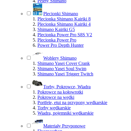
Pelety Shimano
Plecionki Shimano
Plecionka Shimano Kairiki 8
Plecionka Shimano Kairiki 4
Shimano Kairiki G5
Plecionka Power Pro S8S V2
Plecionka Power Pro
Power Pro Depth Hunter
Woblery Shimano
Shimano Yasei Cover Crank
Shimano Yasei Soul Swim
Shimano Yasei Trigger Twitch
Torby, Pokrowce, Wiadra
Pokrowce na kołowrotki
Pokrowce na wędki
Portfele, etui na przypony wędkarskie
Torby wędkarskie
Wiadra, pojemniki wędkarskie
Materiały Przyponowe