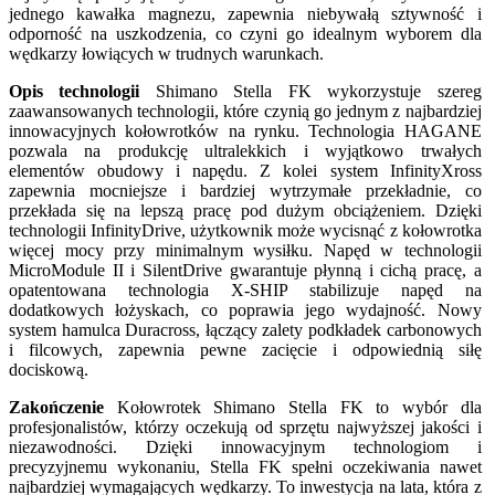
jednego kawałka magnezu, zapewnia niebywałą sztywność i
odporność na uszkodzenia, co czyni go idealnym wyborem dla
wędkarzy łowiących w trudnych warunkach.
Opis technologii
Shimano Stella FK wykorzystuje szereg
zaawansowanych technologii, które czynią go jednym z najbardziej
innowacyjnych kołowrotków na rynku. Technologia HAGANE
pozwala na produkcję ultralekkich i wyjątkowo trwałych
elementów obudowy i napędu. Z kolei system InfinityXross
zapewnia mocniejsze i bardziej wytrzymałe przekładnie, co
przekłada się na lepszą pracę pod dużym obciążeniem. Dzięki
technologii InfinityDrive, użytkownik może wycisnąć z kołowrotka
więcej mocy przy minimalnym wysiłku. Napęd w technologii
MicroModule II i SilentDrive gwarantuje płynną i cichą pracę, a
opatentowana technologia X-SHIP stabilizuje napęd na
dodatkowych łożyskach, co poprawia jego wydajność. Nowy
system hamulca Duracross, łączący zalety podkładek carbonowych
i filcowych, zapewnia pewne zacięcie i odpowiednią siłę
dociskową.
Zakończenie
Kołowrotek Shimano Stella FK to wybór dla
profesjonalistów, którzy oczekują od sprzętu najwyższej jakości i
niezawodności. Dzięki innowacyjnym technologiom i
precyzyjnemu wykonaniu, Stella FK spełni oczekiwania nawet
najbardziej wymagających wędkarzy. To inwestycja na lata, która z