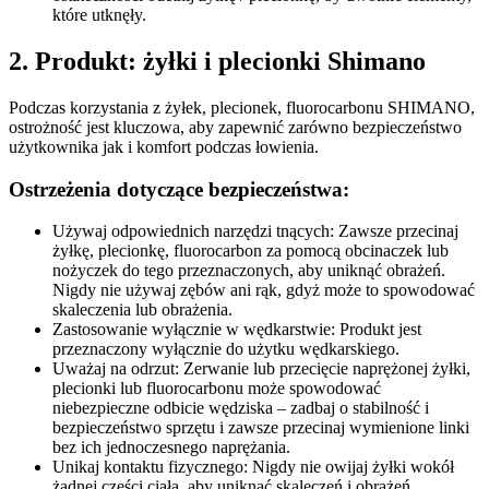
które utknęły.
2. Produkt: żyłki i plecionki Shimano
Podczas korzystania z żyłek, plecionek, fluorocarbonu SHIMANO,
ostrożność jest kluczowa, aby zapewnić zarówno bezpieczeństwo
użytkownika jak i komfort podczas łowienia.
Ostrzeżenia dotyczące bezpieczeństwa:
Używaj odpowiednich narzędzi tnących: Zawsze przecinaj
żyłkę, plecionkę, fluorocarbon za pomocą obcinaczek lub
nożyczek do tego przeznaczonych, aby uniknąć obrażeń.
Nigdy nie używaj zębów ani rąk, gdyż może to spowodować
skaleczenia lub obrażenia.
Zastosowanie wyłącznie w wędkarstwie: Produkt jest
przeznaczony wyłącznie do użytku wędkarskiego.
Uważaj na odrzut: Zerwanie lub przecięcie naprężonej żyłki,
plecionki lub fluorocarbonu może spowodować
niebezpieczne odbicie wędziska – zadbaj o stabilność i
bezpieczeństwo sprzętu i zawsze przecinaj wymienione linki
bez ich jednoczesnego naprężania.
Unikaj kontaktu fizycznego: Nigdy nie owijaj żyłki wokół
żadnej części ciała, aby uniknąć skaleczeń i obrażeń.